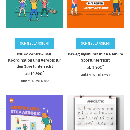
SCHNELLANSICHT
SCHNELLANSICHT
BallKoRobics – Ball,
Bewegungskunst mit Reifen im
Koordination und Aerobic für
Sportunterricht
den Sportunterricht
*
ab
9,90
€
*
ab
14,90
€
Enthält 7% Red. MwSt.
Enthält 7% Red. MwSt.
Dieses Produkt weist mehrere Varianten auf. Die Optionen können auf der Produktseite gewählt werden