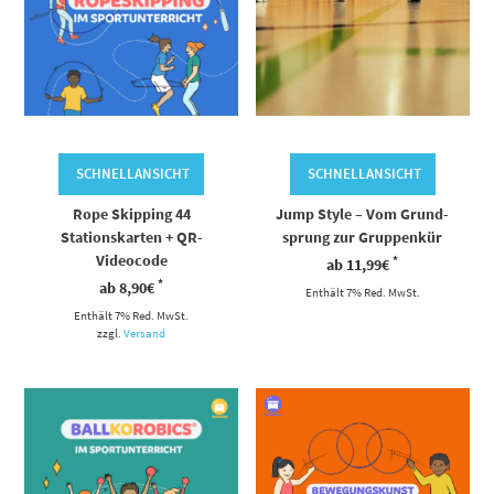
SCHNELLANSICHT
SCHNELLANSICHT
Rope Skipping 44
Jump Style – Vom Grund-
Stationskarten + QR-
sprung zur Gruppenkür
Videocode
*
ab
11,99
€
*
ab
8,90
€
Enthält 7% Red. MwSt.
Enthält 7% Red. MwSt.
zzgl.
Versand
Dieses Produkt weist mehrere Varianten auf. Die Optionen können auf der Produktseite gewählt werden
Dieses Produkt weist mehrere Varianten auf. Die Optionen können auf der Produktseite gewählt werden