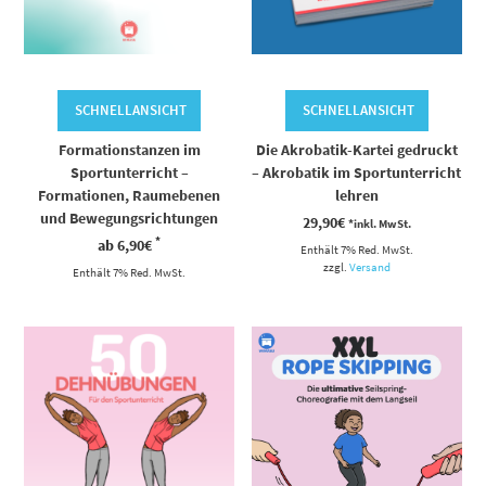
SCHNELLANSICHT
SCHNELLANSICHT
Formationstanzen im
Die Akrobatik-Kartei gedruckt
Sportunterricht –
– Akrobatik im Sportunterricht
Formationen, Raumebenen
lehren
und Bewegungsrichtungen
29,90
€
*inkl. MwSt.
*
ab
6,90
€
Enthält 7% Red. MwSt.
zzgl.
Versand
Enthält 7% Red. MwSt.
Dieses Produkt weist mehrere Varianten auf. Die Optionen können auf der Produktseite gewählt werden
Dieses Produkt weist mehrere Varianten auf. Die Optionen können auf der Produktseite gewählt werden