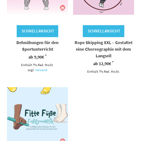
SCHNELLANSICHT
SCHNELLANSICHT
Dehnübungen für den
Rope Skipping XXL – Gestaltet
Sportunterricht
eine Choreographie mit dem
Langseil
*
ab
9,90
€
*
ab
12,90
€
Enthält 7% Red. MwSt.
zzgl.
Versand
Enthält 7% Red. MwSt.
Dieses Produkt weist mehrere Varianten auf. Die Optionen können auf der Produktseite gewählt werden