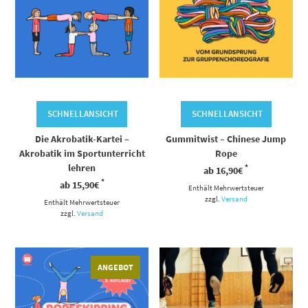
SCHNELLANSICHT
SCHNELLANSICHT
Die Akrobatik-Kartei –
Gummitwist – Chinese Jump
Akrobatik im Sportunterricht
Rope
lehren
*
ab
16,90
€
*
ab
15,90
€
Enthält Mehrwertsteuer
zzgl.
Versand
Enthält Mehrwertsteuer
zzgl.
Versand
Dieses Produkt weist mehrere Varianten auf. Die Optionen können auf der Produktseite gewählt werden
Dieses Produkt weist mehrere Varianten auf. Die Optionen können auf der Produktseite gewählt werden
ANGEBOT