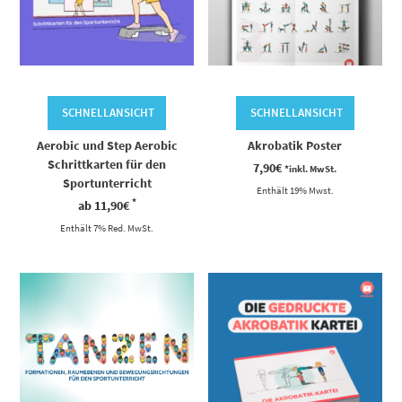
SCHNELLANSICHT
SCHNELLANSICHT
Aerobic und Step Aerobic
Akrobatik Poster
Schrittkarten für den
7,90
€
*inkl. MwSt.
Sportunterricht
Enthält 19% Mwst.
*
ab
11,90
€
Enthält 7% Red. MwSt.
Dieses Produkt weist mehrere Varianten auf. Die Optionen können auf der Produktseite gewählt werden