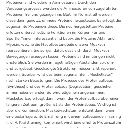
Proteinen sind wiederum Aminosäuren. Durch den
Verdauungsprozess werden die Aminosäuren von zugeführten
Proteinen frei und gelangen ins Blut. Im Normalfall werden
diese dann genutzt, umneue Proteine herzustellen: Es erfolgt die
sogenannte Proteinsynthese. Die neu hergestellten Proteine
erfüllen unterschiedliche Funktionen im Körper. Für uns
Sportler*innen interessant sind bspw. die Proteine Aktin und
Myosin, welche die Hauptbestandteile unserer Muskeln
repräsentieren. Sie sorgen dafür, dass sich durch Muskeln
Bewegungen erzeugen lassen. Proteine sind im übrigen nicht
unsterblich. Sie werden in regelmäßigen Abständen ab-, um-
und aufgebaut. Geschädigte Strukturen müssen z. B. repariert
werden. Spürbar wird das beim sogenannten „Muskelkater“
nach starken Belastungen. Die Prozesse des Proteinaufbaus
(Synthese) und des Proteinabbaus (Degradation) geschehen
immer nebeneinander. So wird allgemein angenommen:
Muskelaufbau erfolgt dann, wenn der Proteinaufbau über einen
längeren Zeitraum größer ist als der Proteinabbau. Wichtig ist
aber die Kombination: Muskelwachstum entsteht dann, wenn
eine bedarfsgerechte Ernährung mit einem aufbauenden Training
(i. d. R. Krafttraining) kombiniert wird. Eine erhöhte Proteinzufuhr