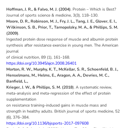
Hoffman, J. R., & Falvo, M. J. (2004)
. Protein – Which is Best?
Journal of sports science & medicine, 3(3), 118–130.
Moore, D. R., Robinson, M. J., Fry, J. L., Tang, J. E., Glover, E. I.,
Wilkinson, S. B., Prior, T., Tarnopolsky, M. A., & Phillips, S. M.
(2009)
.
Ingested protein dose response of muscle and albumin protein
synthesis after resistance exercise in young men. The American
journal
of clinical nutrition, 89 (1), 161–168.
https://doi.org/10.3945/ajcn.2008.26401
Morton, R. W., Murphy, K. T., McKellar, S. R., Schoenfeld, B. J.,
Henselmans, M., Helms, E., Aragon, A. A., Devries, M. C.,
Banfield, L.,
Krieger, J. W., & Phillips, S. M. (2018
). A systematic review,
meta-analysis and meta-regression of the effect of protein
supplementation
on resistance training-induced gains in muscle mass and
strength in healthy adults. British journal of sports medicine, 52
(6), 376–384.
https://doi.org/10.1136/bjsports-2017-097608