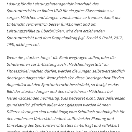
Lösung für die Leistungsheterogenität innerhalb des
Sportunterrichts zu finden UND für ein gutes Klassenklima zu
sorgen. Mädchen und Jungen voneinander zu trennen, damit der
Unterricht vermeintlich besser funktioniert und um
Leistungsgefälle zu überbrücken, wird dem erziehenden
Sportunterricht und dem Doppelauftrag (vgl. Scheid & Prohl, 2017,
195), nicht gerecht.
Wenn die „starken Jungs“ die Bank wegtragen sollen, oder die
Schülerinnen zur Entlastung auch „Mädchenliegestütz“ im
Fitnesszirkel machen dürfen, werden die Jungen selbstverständlich
überlegen dargestellt. Wenngleich sich diese Überlegenheit für den
Augenblick auf den Sportunterricht beschränkt, so festigt es das
Bild des starken Jungen und des schwächeren Mädchens bei
Heranwachsenden nachhaltig. Dies bedeutet nicht, dass Differenzen
grundsätzlich gänzlich außer Acht gelassen werden können.
Differenzierungen sind unabhängig vom Schulfach unabdinglich für
den modernen Unterricht. Jedoch sollte bei der Planung und
Umsetzung des Sportunterrichts stets hinterfragt und reflektiert
werden, welche Funktion und welchen Hall gewisse Maßnahmen