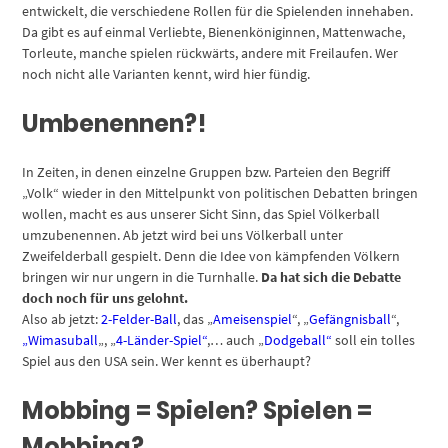
entwickelt, die verschiedene Rollen für die Spielenden innehaben.
Da gibt es auf einmal Verliebte, Bienenköniginnen, Mattenwache,
Torleute, manche spielen rückwärts, andere mit Freilaufen. Wer
noch nicht alle Varianten kennt, wird hier fündig.
Umbenennen?!
In Zeiten, in denen einzelne Gruppen bzw. Parteien den Begriff
„Volk“ wieder in den Mittelpunkt von politischen Debatten bringen
wollen, macht es aus unserer Sicht Sinn, das Spiel Völkerball
umzubenennen. Ab jetzt wird bei uns Völkerball unter
Zweifelderball gespielt. Denn die Idee von kämpfenden Völkern
bringen wir nur ungern in die Turnhalle.
Da hat sich die Debatte
doch noch für uns gelohnt.
Also ab jetzt:
2-Felder-Ball
, das „
Ameisenspiel
“, „
Gefängnisball
“,
„Wimasuball
„, „
4-Länder-Spiel“
,… auch „
Dodgeball“
soll ein tolles
Spiel aus den USA sein. Wer kennt es überhaupt?
Mobbing = Spielen? Spielen =
Mobbing?