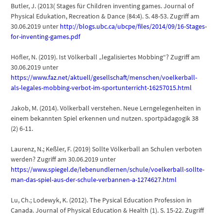
Butler, J. (2013( Stages für Children inventing games. Journal of
Physical Edukation, Recreation & Dance (84:4). S. 48-53. Zugriff am
30.06.2019 unter
http://blogs.ubc.ca/ubcpe/files/2014/09/16-Stages-
for-inventing-games.pdf
Höfler, N. (2019). Ist Völkerball „legalisiertes Mobbing“? Zugriff am
30.06.2019 unter
https://www.faz.net/aktuell/gesellschaft/menschen/voelkerball-
als-legales-mobbing-verbot-im-sportunterricht-16257015.html
Jakob, M. (2014). Völkerball verstehen. Neue Lerngelegenheiten in
einem bekannten Spiel erkennen und nutzen. sportpädagogik 38
(2) 6-11.
Laurenz, N.; Keßler, F. (2019) Sollte Völkerball an Schulen verboten
werden? Zugriff am 30.06.2019 unter
https://www.spiegel.de/lebenundlernen/schule/voelkerball-sollte-
man-das-spiel-aus-der-schule-verbannen-a-1274627.html
Lu, Ch.; Lodewyk, K. (2012). The Pysical Education Profession in
Canada. Journal of Physical Education & Health (1). S. 15-22. Zugriff