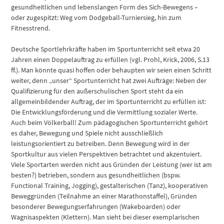
gesundheitlichen und lebenslangen Form des Sich-Bewegens –
oder zugespitzt: Weg vom Dodgeball-Turniersieg, hin zum
Fitnesstrend.
Deutsche Sportlehrkräfte haben im Sportunterricht seit etwa 20
Jahren einen Doppelauftrag zu erfüllen (vgl. Prohl, Krick, 2006, S.13
ff.). Man könnte quasi hoffen oder behaupten wir seien einen Schritt
weiter, denn „unser“ Sportunterricht hat zwei Aufträge: Neben der
Qualifizierung für den außerschulischen Sport steht da ein
allgemeinbildender Auftrag, der im Sportunterricht zu erfüllen ist:
Die Entwicklungsförderung und die Vermittlung sozialer Werte.
Auch beim Völkerball! Zum pädagogischen Sportunterricht gehört
es daher, Bewegung und Spiele nicht ausschließlich
leistungsorientiert zu betreiben. Denn Bewegung wird in der
Sportkultur aus vielen Perspektiven betrachtet und akzentuiert.
Viele Sportarten werden nicht aus Gründen der Leistung (wer ist am
besten?) betrieben, sondern aus gesundheitlichen (bspw.
Functional Training, Jogging), gestalterischen (Tanz), kooperativen
Beweggründen (Teilnahme an einer Marathonstaffel), Gründen
besonderer Bewegungserfahrungen (Wakeboarden) oder
Wagnisaspekten (Klettern). Man sieht bei dieser exemplarischen