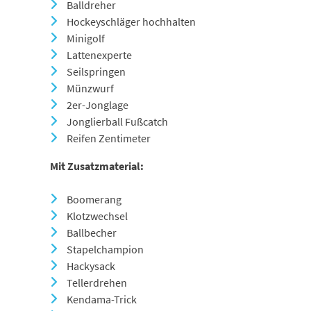
Balldreher
Hockeyschläger hochhalten
Minigolf
Lattenexperte
Seilspringen
Münzwurf
2er-Jonglage
Jonglierball Fußcatch
Reifen Zentimeter
Mit Zusatzmaterial:
Boomerang
Klotzwechsel
Ballbecher
Stapelchampion
Hackysack
Tellerdrehen
Kendama-Trick