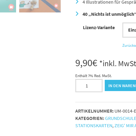
4 Illustrationen für Ges
40 „Nichts ist unmöglich
Lizenz-Variante
Zurücks
9,90
€
*inkl. MwSt
Enthält 7% Red. MwSt.
Nichts
IN DEN WARE
ist
unmöglich!?
[Digital]
ARTIKELNUMMER:
UM-0014-
Menge
KATEGORIEN:
GRUNDSCHUL
STATIONSKARTEN
,
ZEIG' MIR