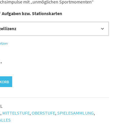
prächsimpulse mit „unmöglichen Sportmomenten“
“ Aufgaben bzw. Stationskarten
etzen
.
NKORB
EL
E
,
MITTELSTUFE
,
OBERSTUFE
,
SPIELESAMMLUNG
,
 ALLES