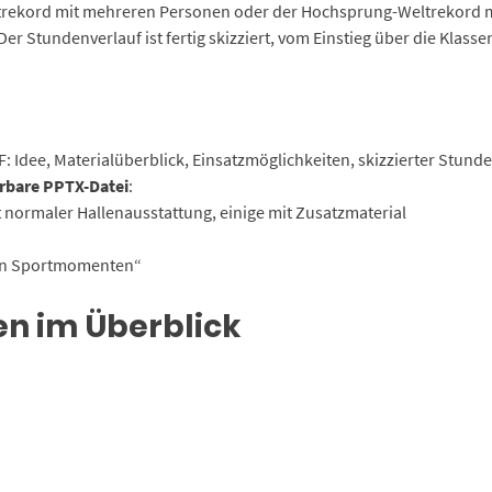
ltrekord mit mehreren Personen oder der Hochsprung-Weltrekord m
r Stundenverlauf ist fertig skizziert, vom Einstieg über die Klas
F: Idee, Materialüberblick, Einsatzmöglichkeiten, skizzierter Stund
erbare PPTX-Datei
:
t normaler Hallenausstattung, einige mit Zusatzmaterial
en Sportmomenten“
n im Überblick