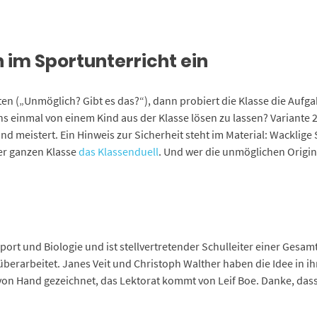
n im Sportunterricht ein
arten („Unmöglich? Gibt es das?“), dann probiert die Klasse die Auf
ns einmal von einem Kind aus der Klasse lösen zu lassen? Variante 2
und meistert. Ein Hinweis zur Sicherheit steht im Material: Wacklige
er ganzen Klasse
das Klassenduell
. Und wer die unmöglichen Origin
ort und Biologie und ist stellvertretender Schulleiter einer Gesamt
berarbeitet. Janes Veit und Christoph Walther haben die Idee in ih
on Hand gezeichnet, das Lektorat kommt von Leif Boe. Danke, dass