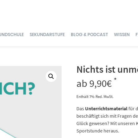
UNDSCHULE
SEKUNDARSTUFE
BLOG & PODCAST
WISSEN
Nichts ist unm
*
ab
9,90
€
Enthält 7% Red. MwSt.
Das
Unterrichtsmaterial
für 
beschäftigt sich mit Fragen de
Glück gewesen? Mit unseren K
Sportstunde heraus.