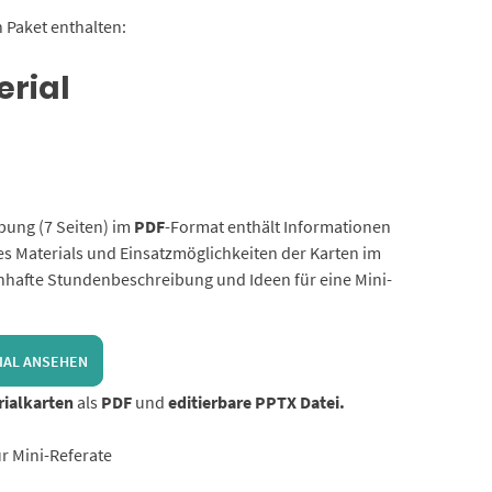
 Paket enthalten:
erial
bung (7 Seiten) im
PDF
-Format enthält Informationen
des Materials und Einsatzmöglichkeiten der Karten im
enhafte Stundenbeschreibung und Ideen für eine Mini-
IAL ANSEHEN
ialkarten
als
PDF
und
editierbare PPTX Datei.
r Mini-Referate