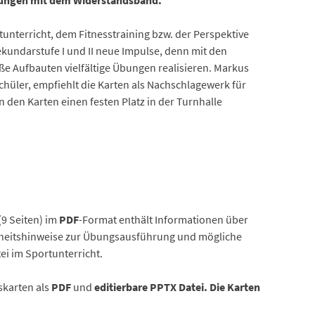
ungen mit dem Widerstandsband.
tunterricht, dem Fitnesstraining bzw. der Perspektive
ekundarstufe I und II neue Impulse, denn mit den
ße Aufbauten vielfältige Übungen realisieren. Markus
 Schüler, empfiehlt die Karten als Nachschlagewerk für
 den Karten einen festen Platz in der Turnhalle
9 Seiten) im
PDF
-Format enthält Informationen über
heitshinweise zur Übungsausführung und mögliche
ei im Sportunterricht.
skarten als
PDF
und
editierbare PPTX Datei. Die Karten