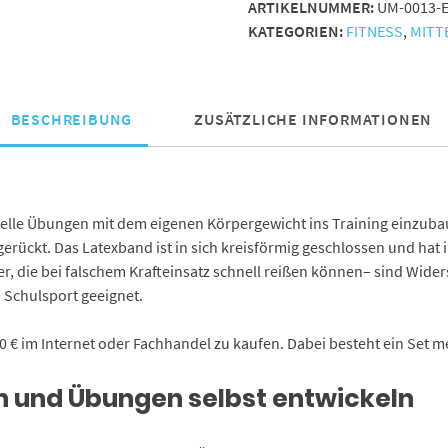
ARTIKELNUMMER:
UM-0013-
Menge
KATEGORIEN:
FITNESS
,
MITT
BESCHREIBUNG
ZUSÄTZLICHE INFORMATIONEN
ionelle Übungen mit dem eigenen Körpergewicht ins Training einzu
gerückt. Das Latexband ist in sich kreisförmig geschlossen und hat
r, die bei falschem Krafteinsatz schnell reißen können– sind Wide
 Schulsport geeignet.
 € im Internet oder Fachhandel zu kaufen. Dabei besteht ein Set m
n und Übungen selbst entwickeln