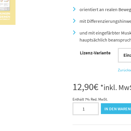
orientiert an realen Bewe
mit Differenzierungshinwe
und mit eingefärbter Musk
hauptsächlich beanspruc
Lizenz-Variante
Zurücks
12,90
€
*inkl. Mw
Enthält 7% Red. MwSt.
Die
IN DEN WARE
Widerstandsband-
Kartei
[Digital]