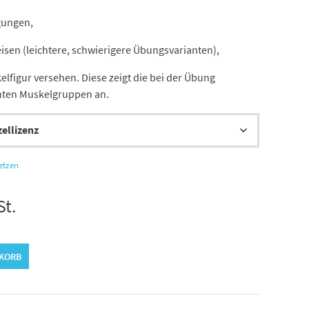
gungen,
isen (leichtere, schwierigere Übungsvarianten),
elfigur versehen. Diese zeigt die bei der Übung
hten Muskelgruppen an.
etzen
St.
NKORB