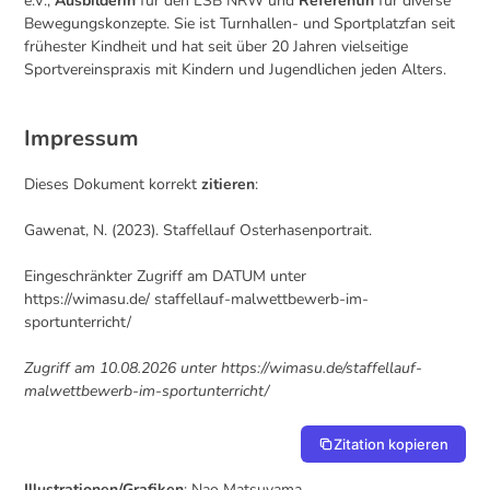
e.V.,
Ausbilderin
für den LSB NRW und
Referentin
für diverse
Bewegungskonzepte. Sie ist Turnhallen- und Sportplatzfan seit
frühester Kindheit und hat seit über 20 Jahren vielseitige
Sportvereinspraxis mit Kindern und Jugendlichen jeden Alters.
Impressum
Dieses Dokument korrekt
zitieren
:
Gawenat, N. (2023). Staffellauf Osterhasenportrait.
Eingeschränkter Zugriff am DATUM unter
https://wimasu.de/ staffellauf-malwettbewerb-im-
sportunterricht/
Zugriff am 10.08.2026 unter https://wimasu.de/staffellauf-
malwettbewerb-im-sportunterricht/
Zitation kopieren
Illustrationen/Grafiken
: Nao Matsuyama,