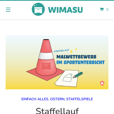
Springe
zum
0
Inhalt
EINFACH ALLES
,
OSTERN
,
STAFFELSPIELE
Staffellauf