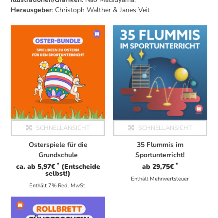
Herausgeber
: Christoph Walther & Janes Veit
Dieses Produkt weist mehrere Varianten auf. Die Optionen können auf der Produktseite gewählt werden
Dieses Produkt weist mehrere Varianten auf. Die Optionen können auf der Produktseite gewählt werden
SCHNELLANSICHT
SCHNELLANSICHT
Osterspiele für die
35 Flummis im
Grundschule
Sportunterricht!
*
*
ca. ab
5,97
€
(Entscheide
ab
29,75
€
selbst!)
Enthält Mehrwertsteuer
Enthält 7% Red. MwSt.
Dieses Produkt weist mehrere Varianten auf. Die Optionen können auf der Produktseite gewählt werden