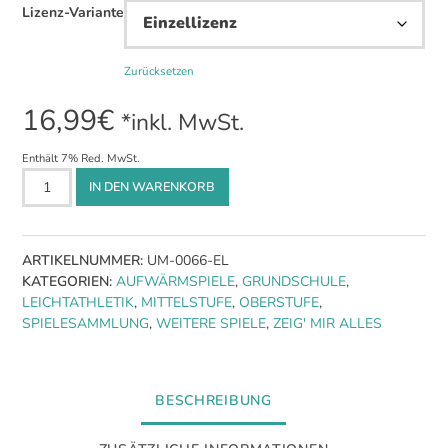
Lizenz-Variante
Zurücksetzen
16,99
€
*inkl. MwSt.
Enthält 7% Red. MwSt.
Lauf-
IN DEN WARENKORB
und
Staffelspiele
für
ARTIKELNUMMER:
UM-0066-EL
den
KATEGORIEN:
AUFWÄRMSPIELE
,
GRUNDSCHULE
,
Sportunterricht
LEICHTATHLETIK
,
MITTELSTUFE
,
OBERSTUFE
,
[Digital]
SPIELESAMMLUNG
,
WEITERE SPIELE
,
ZEIG' MIR ALLES
Menge
BESCHREIBUNG