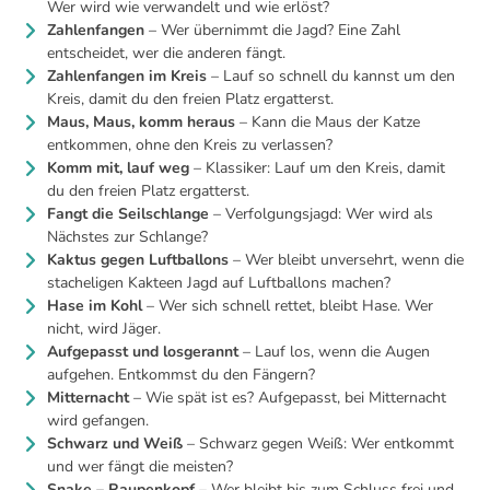
Wer wird wie verwandelt und wie erlöst?
Zahlenfangen
– Wer übernimmt die Jagd? Eine Zahl
entscheidet, wer die anderen fängt.
Zahlenfangen im Kreis
– Lauf so schnell du kannst um den
Kreis, damit du den freien Platz ergatterst.
Maus, Maus, komm heraus
– Kann die Maus der Katze
entkommen, ohne den Kreis zu verlassen?
Komm mit, lauf weg
– Klassiker: Lauf um den Kreis, damit
du den freien Platz ergatterst.
Fangt die Seilschlange
– Verfolgungsjagd: Wer wird als
Nächstes zur Schlange?
Kaktus gegen Luftballons
– Wer bleibt unversehrt, wenn die
stacheligen Kakteen Jagd auf Luftballons machen?
Hase im Kohl
– Wer sich schnell rettet, bleibt Hase. Wer
nicht, wird Jäger.
Aufgepasst und losgerannt
– Lauf los, wenn die Augen
aufgehen. Entkommst du den Fängern?
Mitternacht
– Wie spät ist es? Aufgepasst, bei Mitternacht
wird gefangen.
Schwarz und Weiß
– Schwarz gegen Weiß: Wer entkommt
und wer fängt die meisten?
Snake – Raupenkopf
– Wer bleibt bis zum Schluss frei und