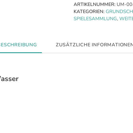
ARTIKELNUMMER:
UM-00
den
KATEGORIEN:
GRUNDSCH
Sportunterricht
SPIELESAMMLUNG
,
WEITE
[Digital]
Menge
BESCHREIBUNG
ZUSÄTZLICHE INFORMATIONE
asser