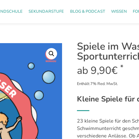
UNDSCHULE
SEKUNDARSTUFE
BLOG & PODCAST
WISSEN
FO
Spiele im Was
Sportunterric
*
ab
9,90
€
Enthält 7% Red. MwSt.
Kleine Spiele für
23 kleine Spiele für den Sc
Schwimmunterricht geschmie
verschiedene Anlässe. Ob A