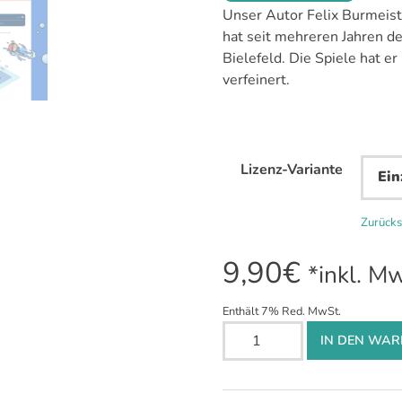
Unser Autor Felix Burmeiste
hat seit mehreren Jahren d
Bielefeld. Die Spiele hat e
verfeinert.
Lizenz-Variante
Zurück
9,90
€
*inkl. M
Enthält 7% Red. MwSt.
Spiele
IN DEN WA
im
Wasser
für