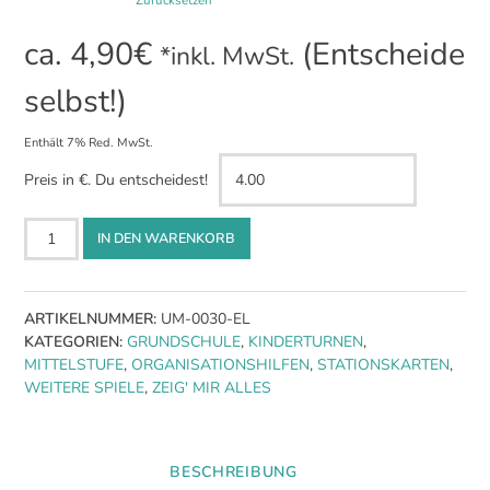
Zurücksetzen
ca.
4,90
€
(Entscheide
*inkl. MwSt.
selbst!)
Enthält 7% Red. MwSt.
Preis in €. Du entscheidest!
Feuer-
IN DEN WARENKORB
Wasser-
Blitz
Symbolkarten
ARTIKELNUMMER:
UM-0030-EL
Menge
KATEGORIEN:
GRUNDSCHULE
,
KINDERTURNEN
,
MITTELSTUFE
,
ORGANISATIONSHILFEN
,
STATIONSKARTEN
,
WEITERE SPIELE
,
ZEIG' MIR ALLES
BESCHREIBUNG