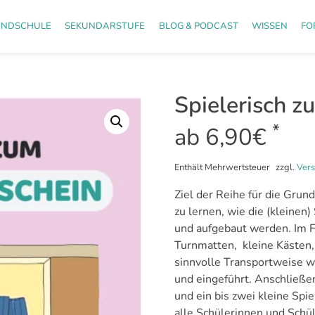
UNDSCHULE
SEKUNDARSTUFE
BLOG & PODCAST
WISSEN
FO
Spielerisch z
*
ab
6,90
€
Enthält Mehrwertsteuer
zzgl.
Ver
Ziel der Reihe für die Grun
zu lernen, wie die (kleinen)
und aufgebaut werden. Im F
Turnmatten,
kleine Kästen
sinnvolle Transportweise 
und eingeführt. Anschließ
und ein bis zwei kleine Spi
alle Schülerinnen und Schül