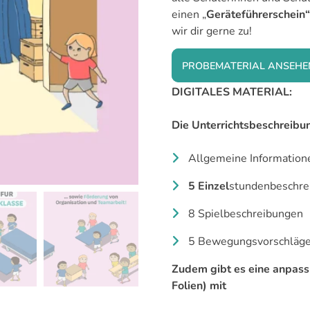
einen „
Geräteführerschein“
wir dir gerne zu!
PROBEMATERIAL ANSEHE
DIGITALES MATERIAL:
Die Unterrichtsbeschreibun
Allgemeine Informatione
5 Einzel
stundenbeschre
8 Spielbeschreibungen
5 Bewegungsvorschläge 
Zudem gibt es eine anpass
Folien) mit