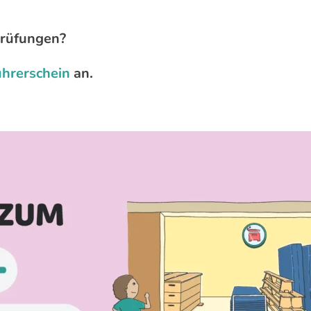
prüfungen?
ührerschein
an.