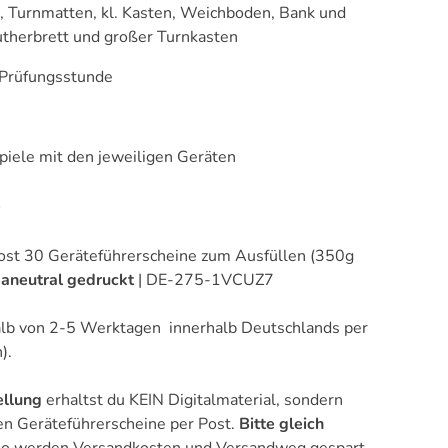
, Turnmatten, kl. Kasten, Weichboden, Bank
und
utherbrett und großer Turnkasten
e Prüfungsstunde
 Spiele mit den jeweiligen Geräten
e
 Post 30 Geräteführerscheine zum Ausfüllen (350g
maneutral gedruckt
| DE-275-1VCUZ7
alb von 2-5 Werktagen innerhalb Deutschlands per
).
llung
erhaltst du KEIN Digitalmaterial, sondern
en Geräteführerscheine per Post.
Bitte gleich
o werden
Versandkosten und Versandweg gespart.