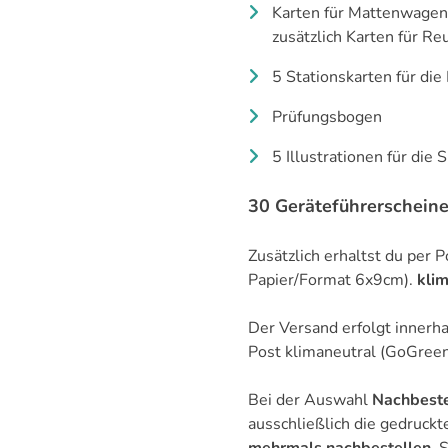
Karten für Mattenwagen
zusätzlich
Karten für Re
5 Stationskarten für di
Prüfungsbogen
5 Illustrationen für die
30 Geräteführerschein
Zusätzlich erhaltst du per
Papier/Format 6x9cm).
kli
Der Versand erfolgt innerh
Post klimaneutral (GoGreen
Bei der Auswahl
Nachbeste
ausschließlich die gedruckt
mehrmals nachbestellen.
S