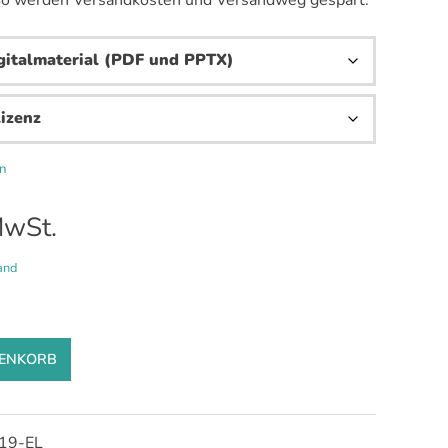
en
MwSt.
and
RENKORB
19-EL