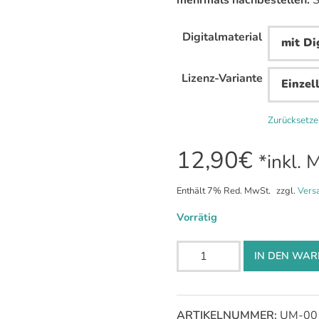
Digitalmaterial
Lizenz-Variante
Zurücksetz
12,90
€
*inkl. 
Enthält 7% Red. MwSt.
zzgl.
Vers
Vorrätig
Spielerisch
IN DEN WA
zum
Geräteführerschein
Menge
ARTIKELNUMMER:
UM-00