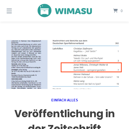
Springe
zum
0
Inhalt
EINFACH ALLES
Veröffentlichung in
der Zeitschrift