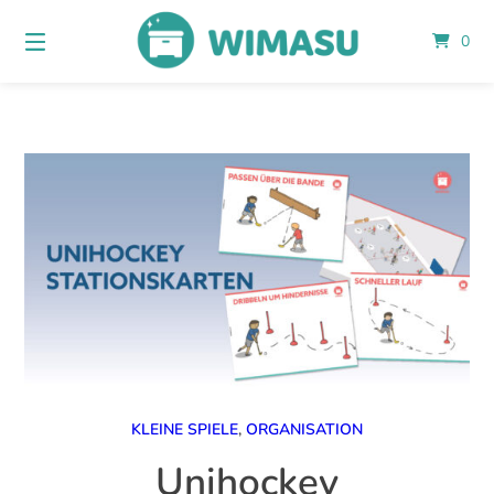
Springe
zum
0
Inhalt
KLEINE SPIELE
,
ORGANISATION
Unihockey