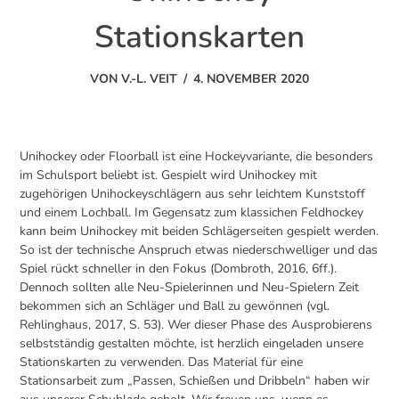
Stationskarten
VON
V.-L. VEIT
/
4. NOVEMBER 2020
Unihockey oder Floorball ist eine Hockeyvariante, die besonders
im Schulsport beliebt ist. Gespielt wird Unihockey mit
zugehörigen Unihockeyschlägern aus sehr leichtem Kunststoff
und einem Lochball. Im Gegensatz zum klassichen Feldhockey
kann beim Unihockey mit beiden Schlägerseiten gespielt werden.
So ist der technische Anspruch etwas niederschwelliger und das
Spiel rückt schneller in den Fokus (Dombroth, 2016, 6ff.).
Dennoch sollten alle Neu-Spielerinnen und Neu-Spielern Zeit
bekommen sich an Schläger und Ball zu gewönnen (vgl.
Rehlinghaus, 2017, S. 53). Wer dieser Phase des Ausprobierens
selbstständig gestalten möchte, ist herzlich eingeladen unsere
Stationskarten zu verwenden. Das Material für eine
Stationsarbeit zum „Passen, Schießen und Dribbeln“ haben wir