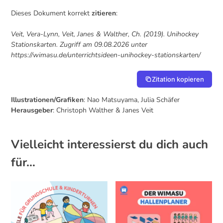
Dieses Dokument korrekt
zitieren
:
Veit, Vera-Lynn, Veit, Janes & Walther, Ch. (2019). Unihockey
Stationskarten. Zugriff am 09.08.2026 unter
https://wimasu.de/unterrichtsideen-unihockey-stationskarten/
Zitation kopieren
Illustrationen/Grafiken
: Nao Matsuyama, Julia Schäfer
Herausgeber
: Christoph Walther & Janes Veit
Vielleicht interessierst du dich auch
für…
Dieses Produkt weist mehrere Varianten auf. Die Optionen können auf der Produktseite gewählt werden
Dieses Produkt weist mehrere Varianten auf. Die Optionen können auf der Produktseite gewählt werden