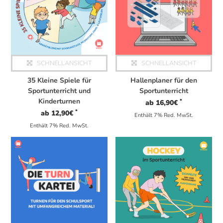
SCHNELLANSICHT
SCHNELLANSICHT
35 Kleine Spiele für
Hallenplaner für den
Sportunterricht und
Sportunterricht
Kinderturnen
*
ab
16,90
€
*
ab
12,90
€
Enthält 7% Red. MwSt.
Enthält 7% Red. MwSt.
Dieses Produkt weist mehrere Varianten auf. Die Optionen können auf der Produktseite gewählt werden
Dieses Produkt weist mehrere Varianten auf. Die Optionen können auf der Produktseite gewählt werden