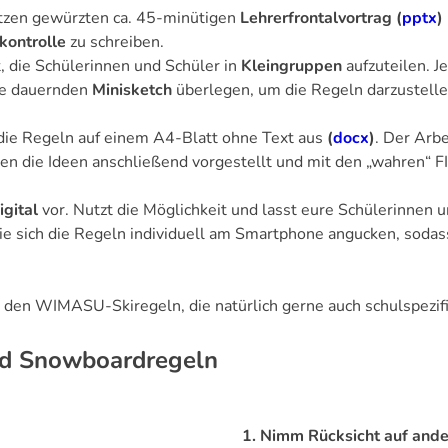
tzen gewürzten ca. 45-minütigen
Lehrerfrontalvortrag
(
pptx
)
kontrolle
zu schreiben.
t, die Schülerinnen und Schüler in
Kleingruppen
aufzuteilen. J
te dauernden
Minisketch
überlegen, um die Regeln darzustelle
r die Regeln auf einem A4-Blatt ohne Text aus
(
docx
)
. Der Arbe
n die Ideen anschließend vorgestellt und mit den „wahren“ F
igital
vor. Nutzt die Möglichkeit und lasst eure Schülerinnen u
e sich die Regeln individuell am Smartphone angucken, sodass
t den WIMASU-Skiregeln, die natürlich gerne auch schulspezif
d Snowboardregeln
1. Nimm Rücksicht auf ande