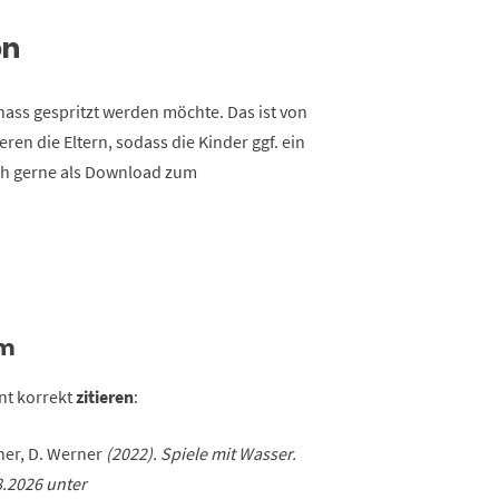
on
 nass gespritzt werden möchte. Das ist von
eren die Eltern, sodass die Kinder ggf. ein
uch gerne als Download zum
um
nt korrekt
zitieren
:
ther, D. Werner
(2022). Spiele mit Wasser.
8.2026 unter