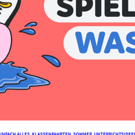
EINFACH ALLES
,
KLASSENFAHRTEN
,
SOMMER
,
UNTERRICHTSIDEE