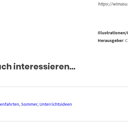
https://wimasu
Illustrationen/
Herausgeber
: 
uch interessieren…
senfahrten
,
Sommer
,
Unterrichtsideen