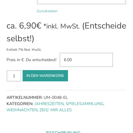
Zurücksetzen
ca.
6,90
€
(Entscheide
*inkl. MwSt.
selbst!)
Enthält 7% Red. MwSt.
Preis in €. Du entscheidest!
Weihnachts-
IN DEN WARENKORB
Bundle
kleine
Spiele
ARTIKELNUMMER:
UM-0048-EL
für
KATEGORIEN:
JAHRESZEITEN
,
SPIELESAMMLUNG
,
den
WEIHNACHTEN
,
ZEIG' MIR ALLES
Sportunterricht
Menge
BESCHREIBUNG