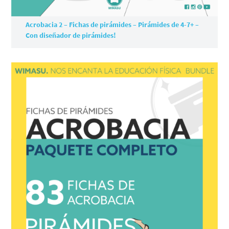
Acrobacia 2 – Fichas de pirámides – Pirámides de 4-7+ –
Con diseñador de pirámides!