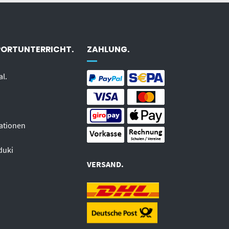
PORTUNTERRICHT.
ZAHLUNG.
al.
ationen
duki
VERSAND.