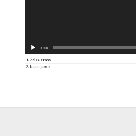
00:00
1.
criss-cross
2.
basic-jump