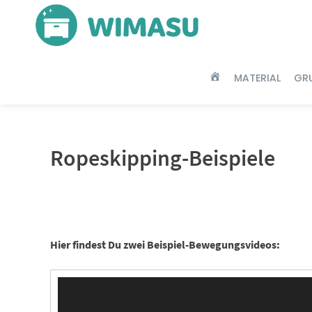
Springe
zum
Inhalt
MATERIAL
GR
HOME
Ropeskipping-Beispiele
Hier findest Du zwei Beispiel-Bewegungsvideos:
Video-
Player